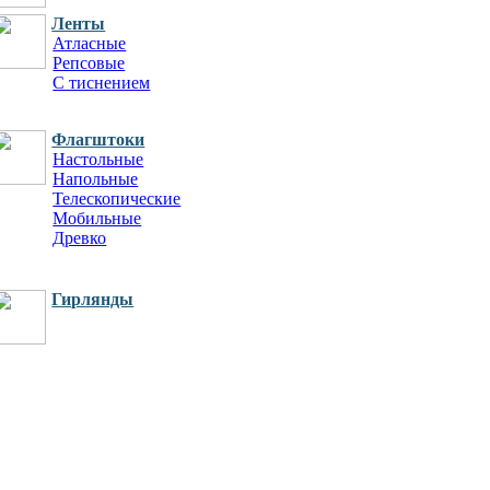
Ленты
Атласные
Репсовые
С тиснением
Для бейджей
Флагштоки
Настольные
Напольные
Телескопические
Мобильные
Древко
Гирлянды