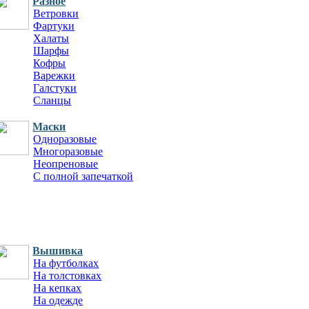
Разное
Ветровки
Фартуки
Халаты
Шарфы
Кофры
Варежки
Галстуки
Сланцы
Маски
Одноразовые
Многоразовые
Неопреновые
С полной запечаткой
Вышивка
На футболках
На толстовках
На кепках
На одежде