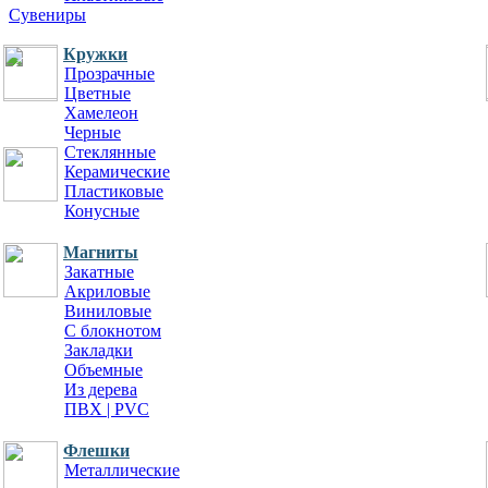
Сувениры
Кружки
Для ресторанов и кафе
Прозрачные
Меню
Цветные
Плейсметы
Хамелеон
Черные
Стеклянные
Разное
Керамические
Анкеты
Пластиковые
Флаеры и листовки
Конусные
Бланки
Открытки
Магниты
Плакаты
Закатные
Кубарики
Акриловые
Сертификаты
Виниловые
Грамоты
С блокнотом
Благодарности
Закладки
Закладки
Объемные
Бирдекели
Из дерева
Дорхенгеры
ПВХ | PVC
Флешки
Металлические