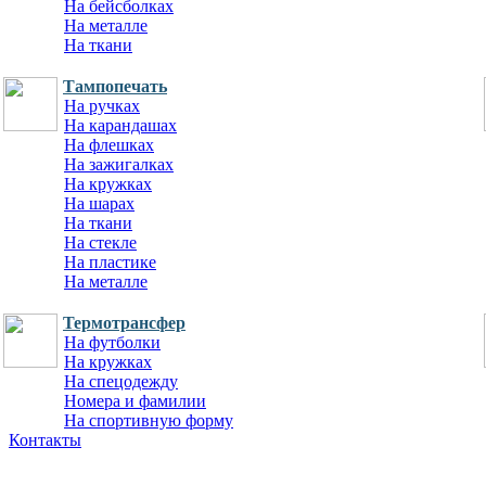
На бейсболках
На металле
На ткани
Тампопечать
На ручках
На карандашах
На флешках
На зажигалках
На кружках
На шарах
На ткани
На стекле
На пластике
На металле
Термотрансфер
На футболки
На кружках
На спецодежду
Номера и фамилии
На спортивную форму
Контакты