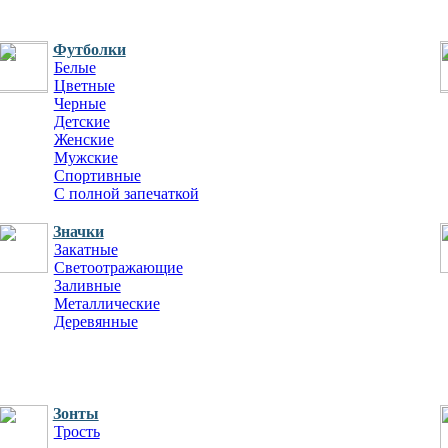
Футболки
Буклеты
Белые
Евробуклеты
Цветные
Лифлеты
Черные
Инструкции
Детские
Женские
Мужские
Спортивные
С полной запечаткой
Значки
Закатные
Светоотражающие
Заливные
Металлические
Деревянные
Зонты
Трость