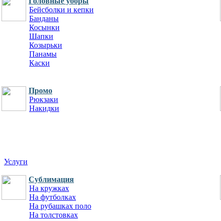
Головные уборы
Бейсболки и кепки
Банданы
Косынки
Шапки
Козырьки
Панамы
Каски
Промо
Рюкзаки
Накидки
Услуги
Сублимация
На кружках
На футболках
На рубашках поло
На толстовках