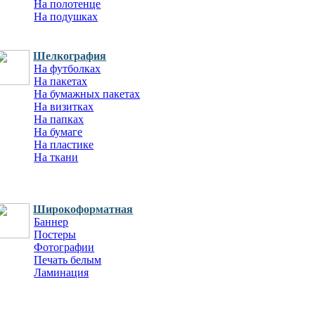
На полотенце
На подушках
Шелкография
На футболках
На пакетах
На бумажных пакетах
На визитках
На папках
На бумаге
На пластике
На ткани
Широкоформатная
Баннер
Постеры
Фотографии
Печать белым
Ламинация
На пластике
Фальшфасады