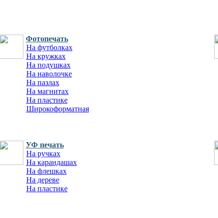
Фотопечать
На футболках
На кружках
На подушках
На наволочке
На пазлах
На магнитах
На пластике
Широкоформатная
УФ печать
На ручках
На карандашах
На флешках
На дереве
На пластике
На кружках