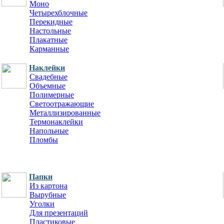
Моно
Четырехблочные
Перекидные
Настольные
Плакатные
Карманные
Наклейки
Свадебные
Объемные
Полимерные
Светоотражающие
Металлизированные
Термонаклейки
Напольные
Пломбы
Папки
Из картона
Вырубные
Уголки
Для презентаций
Пластиковые