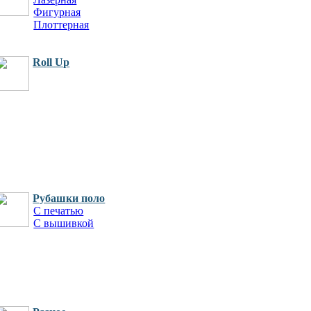
Фигурная
Плоттерная
Трафареты
Roll Up
Рубашки поло
С печатью
С вышивкой