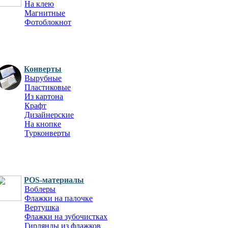
На клею
Магнитные
Фотоблокнот
Конверты
Вырубные
Пластиковые
Из картона
Крафт
Дизайнерские
На кнопке
Турконверты
POS-материалы
Воблеры
Флажки на палочке
Вертушка
Флажки на зубочистках
Гирлянды из флажков