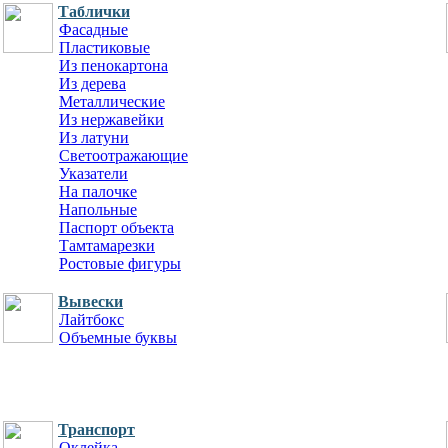
Таблички
Фасадные
Пластиковые
Из пенокартона
Из дерева
Металлические
Из нержавейки
Из латуни
Светоотражающие
Указатели
На палочке
Напольные
Паспорт объекта
Тамтамарезки
Ростовые фигуры
Вывески
Лайтбокс
Объемные буквы
Транспорт
Оклейка