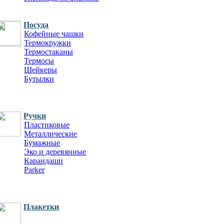
Веер-трещотка
Посуда
Тейбл тент
Кофейные чашки
Из картона
Термокружки
Термостаканы
Термосы
Шейкеры
Бутылки
Ручки
Пластиковые
Металлические
Бумажные
Эко и деревянные
Карандаши
Parker
Плакетки