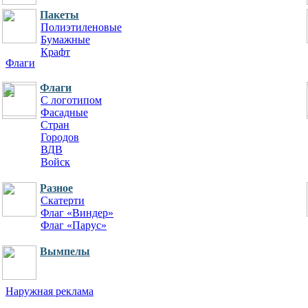
Пакеты
Полиэтиленовые
Бумажные
Крафт
Флаги
Флаги
Для офиса
С логотипом
Ежедневники
Фасадные
Еженедельники
Стран
Планинги
Городов
Линейки
ВДВ
Войск
Разное
Скатерти
Флаг «Виндер»
Флаг «Парус»
Вымпелы
Наружная реклама