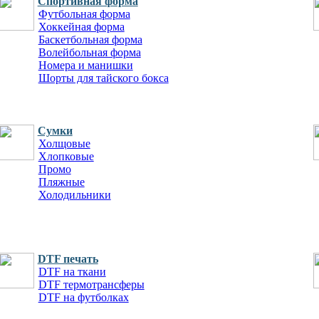
Cпортивная форма
Футбольная форма
Хоккейная форма
Баскетбольная форма
Волейбольная форма
Номера и манишки
Шорты для тайского бокса
Сумки
Холщовые
Хлопковые
Промо
Пляжные
Холодильники
DTF печать
DTF на ткани
DTF термотрансферы
DTF на футболках