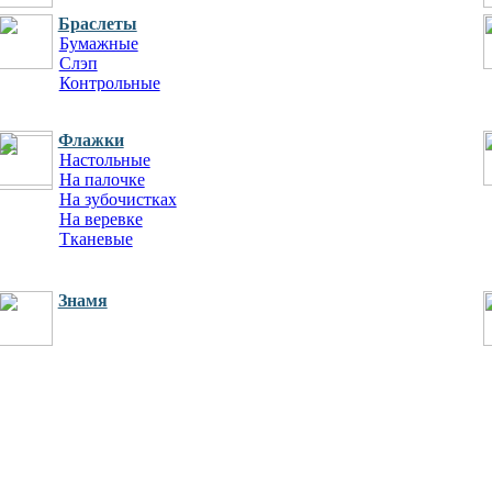
Браслеты
Бумажные
Слэп
Контрольные
Силиконовые
Флажки
Разное
Настольные
Тубусы
На палочке
Брелки
На зубочистках
Ароматизаторы
На веревке
Обложки для паспорта
Тканевые
Пледы
Скотч
Знамя