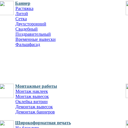
Баннер
Растяжка
Литой
Сетка
Двухсторонний
Свадебный
Поздравительный
Временные вывески
Фальшфасад
Монтажные работы
Монтаж наклеек
Монтаж вывесок
Оклейка витрин
Демонтаж вывесок
Демонтаж баннеров
Широкоформатная печать
На блэкауте