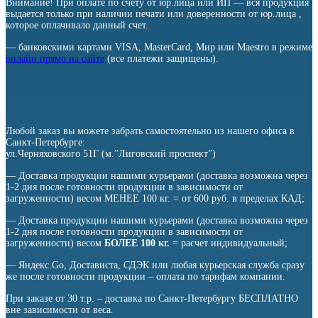
Внимание! При оплате по счету от юр.лица или ИП — вся продукция
выдается только при наличии печати или доверенности от юр.лица ,
которое оплачивало данный счет.
— банковскими картами VISA, MasterCard, Мир или Maestro в режиме
онлайн прямо на сайте
(все платежи защищены).
Любой заказ вы можете забрать самостоятельно из нашего офиса в
Санкт-Петербурге:
ул.Черняховского 51Г (м.”Лиговский проспект”)
— Доставка продукции нашими курьерами (доставка возможна через
1-2 дня после готовности продукции в зависимости от
загруженности) весом МЕНЕЕ 100 кг. = от 600 руб. в пределах КАД;
— Доставка продукции нашими курьерами (доставка возможна через
1-2 дня после готовности продукции в зависимости от
загруженности) весом
БОЛЕЕ 100 кг.
= расчет индивидуальный;
— Яндекс.Go, Достависта, СДЭК или любая курьерская служба сразу
же после готовности продукции – оплата по тарифам компании.
При заказе от 30 т.р. – доставка по Санкт-Петербургу БЕСПЛАТНО
вне зависимости от веса.