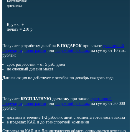
Бесплатная
доставка
Кружка +
печать = 210 р.
Получите разработку дизайна
В ПОДАРОК
при заказе
сувенирной
продукции
,
полиграфии
или
наружной рекламы
на сумму от 10 тыс.
рублей:
срок разработки – от 5 раб. дней
не сложный дизайн макет
Данная акция не действует с октября по декабрь каждого года.
Получите
БЕСПЛАТНУЮ
доставку
при заказе
сувенирной
продукции
,
полиграфии
или
наружной рекламы
на сумму от 30 000
рублей:
доставка в течение 1-2 рабочих дней с момента готовности заказа
в пределах КАД и до транспортной компании
Отправка за КАД и в Ленинградскую область оплачивается отдельно.