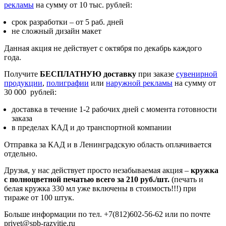
рекламы
на сумму от 10 тыс. рублей:
срок разработки – от 5 раб. дней
не сложный дизайн макет
Данная акция не действует с октября по декабрь каждого
года.
Получите
БЕСПЛАТНУЮ
доставку
при заказе
сувенирной
продукции
,
полиграфии
или
наружной рекламы
на сумму от
30 000 рублей:
доставка в течение 1-2 рабочих дней с момента готовности
заказа
в пределах КАД и до транспортной компании
Отправка за КАД и в Ленинградскую область оплачивается
отдельно.
Друзья, у нас действует просто незабываемая акция –
кружка
с полноцветной печатью всего за 210 руб./шт.
(печать и
белая кружка 330 мл уже включены в стоимость!!!) при
тираже от 100 штук.
Больше информации по тел. +7(812)602-56-62 или по почте
privet@spb-razvitie.ru