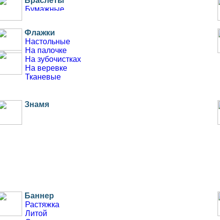
Браслеты
Бумажные
Слэп
Контрольные
Флажки
Силиконовые
Настольные
На палочке
Разное
На зубочистках
Тубусы
На веревке
Брелки
Тканевые
Ароматизаторы
Обложки для паспорта
Пледы
Знамя
Скотч
Баннер
Растяжка
Литой