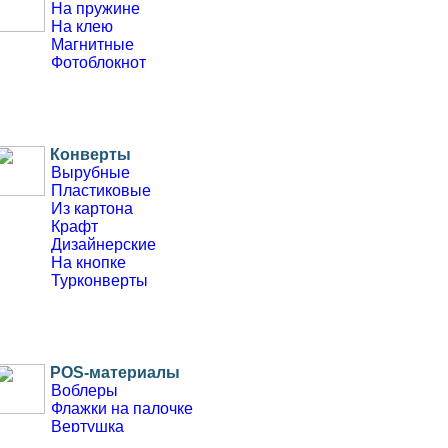
На пружине
На клею
Магнитные
Фотоблокнот
Конверты
Вырубные
Пластиковые
Из картона
Крафт
Дизайнерские
На кнопке
Турконверты
POS-материалы
Воблеры
Флажки на палочке
Вертушка
Флажки на зубочистках