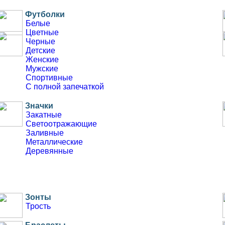
Футболки
Белые
Цветные
Буклеты
Черные
Евробуклеты
Детские
Лифлеты
Женские
Инструкции
Мужские
Спортивные
С полной запечаткой
Значки
Закатные
Светоотражающие
Заливные
Металлические
Деревянные
Зонты
Трость