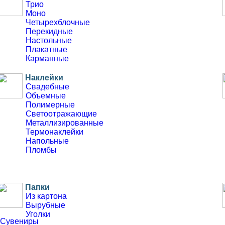
Трио
Моно
Четырехблочные
Перекидные
Настольные
Плакатные
Карманные
Наклейки
Свадебные
Объемные
Полимерные
Светоотражающие
Металлизированные
Термонаклейки
Напольные
Пломбы
Папки
Из картона
Вырубные
Уголки
Сувениры
Для презентаций