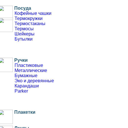
Гирлянды из флажков
Посуда
Веер-трещотка
Кофейные чашки
Термокружки
Тейбл тент
Термостаканы
Из картона
Термосы
Шейкеры
Бутылки
Ручки
Пластиковые
Металлические
Бумажные
Эко и деревянные
Карандаши
Parker
Плакетки