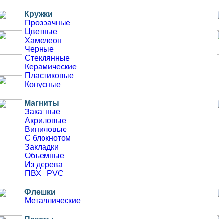
Пластиковые
Кружки
Прозрачные
Цветные
Для ресторанов и кафе
Хамелеон
Меню
Черные
Плейсметы
Стеклянные
Керамические
Пластиковые
Разное
Конусные
Анкеты
Флаеры и листовки
Магниты
Бланки
Закатные
Открытки
Акриловые
Плакаты
Виниловые
Кубарики
С блокнотом
Сертификаты
Закладки
Грамоты
Объемные
Благодарности
Из дерева
Закладки
ПВХ | PVC
Бирдекели
Дорхенгеры
Флешки
Металлические