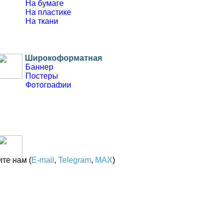
На бумаге
На пластике
На ткани
Широкоформатная
Баннер
Постеры
Фотографии
Печать белым
Ламинация
На пластике
Фальшфасады
Тиражирование полиграфии
Листовки
Ризография
те нам (
E-mail
,
Telegram
,
MAX
)