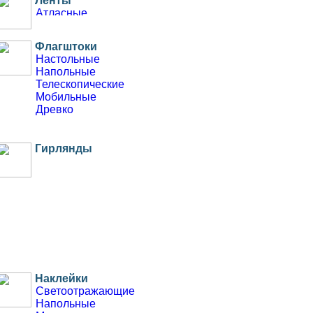
Ленты
Атласные
Репсовые
С тиснением
Флагштоки
Для бейджей
Настольные
Напольные
Телескопические
Мобильные
Древко
Гирлянды
Наклейки
Светоотражающие
Напольные