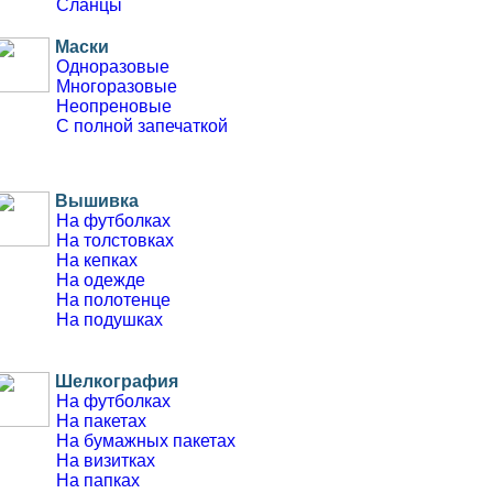
Сланцы
Маски
Одноразовые
Многоразовые
Неопреновые
С полной запечаткой
Вышивка
На футболках
На толстовках
На кепках
На одежде
На полотенце
На подушках
Шелкография
На футболках
На пакетах
На бумажных пакетах
На визитках
На папках