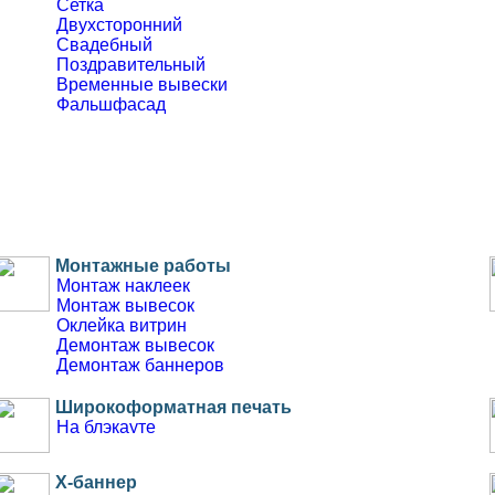
Сетка
Двухсторонний
Свадебный
Поздравительный
Временные вывески
Фальшфасад
Монтажные работы
Монтаж наклеек
Монтаж вывесок
Оклейка витрин
Демонтаж вывесок
Демонтаж баннеров
Широкоформатная печать
На блэкауте
На пластике
X-баннер