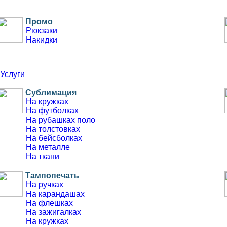
Промо
Рюкзаки
Накидки
Услуги
Сублимация
На кружках
На футболках
На рубашках поло
На толстовках
На бейсболках
На металле
На ткани
Тампопечать
На ручках
На карандашах
На флешках
На зажигалках
На кружках