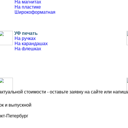
На магнитах
На пластике
Широкоформатная
УФ печать
На ручках
На карандашах
На флешках
На дереве
На пластике
На кружках
Цифровая печать
Визитки
Листовки
ктуальной стоимости - оставьте заявку на сайте или напиши
Флаеры
ок и выпускной
кт-Петербург