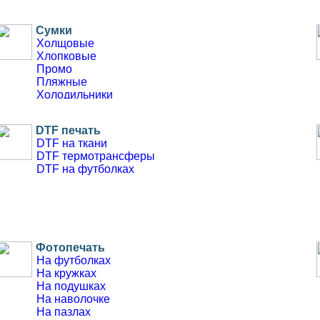
Сумки
Холщовые
Хлопковые
Промо
Пляжные
Холодильники
DTF печать
DTF на ткани
DTF термотрансферы
DTF на футболках
Фотопечать
На футболках
На кружках
На подушках
На наволочке
На пазлах