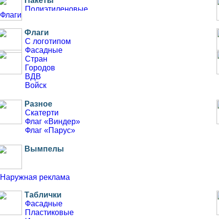
Пакеты
Полиэтиленовые
Флаги
Бумажные
Крафт
Флаги
С логотипом
Фасадные
Для офиса
Стран
Ежедневники
Городов
Еженедельники
ВДВ
Планинги
Войск
Линейки
Разное
Скатерти
Флаг «Виндер»
Флаг «Парус»
Вымпелы
Наружная реклама
Таблички
Фасадные
Пластиковые