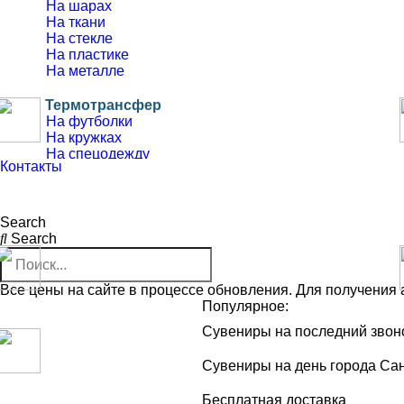
На шарах
На ткани
На стекле
На пластике
На металле
Термотрансфер
На футболки
На кружках
На спецодежду
Контакты
Номера и фамилии
На спортивную форму
Search
Search
Деколь
На кружках
На бокалах
Все цены на сайте в процессе обновления. Для получения а
Горячая
Популярное:
Сувениры на последний звон
Интерьерная печать
Блэкаут
Сувениры на день города Сан
Фотографии
Бесплатная доставка