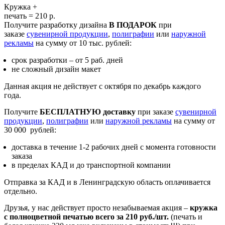
Кружка +
печать = 210 р.
Получите разработку дизайна
В ПОДАРОК
при
заказе
сувенирной продукции
,
полиграфии
или
наружной
рекламы
на сумму от 10 тыс. рублей:
срок разработки – от 5 раб. дней
не сложный дизайн макет
Данная акция не действует с октября по декабрь каждого
года.
Получите
БЕСПЛАТНУЮ
доставку
при заказе
сувенирной
продукции
,
полиграфии
или
наружной рекламы
на сумму от
30 000 рублей:
доставка в течение 1-2 рабочих дней с момента готовности
заказа
в пределах КАД и до транспортной компании
Отправка за КАД и в Ленинградскую область оплачивается
отдельно.
Друзья, у нас действует просто незабываемая акция –
кружка
с полноцветной печатью всего за 210 руб./шт.
(печать и